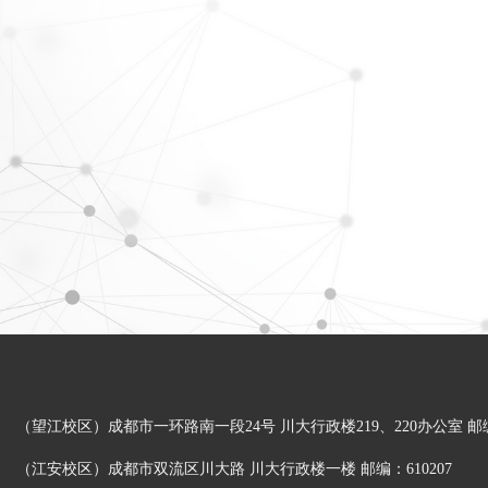
（望江校区）成都市一环路南一段24号 川大行政楼219、220办公室 邮编：
（江安校区）成都市双流区川大路 川大行政楼一楼 邮编：610207