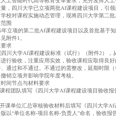
应人工智能时代高等教育变革要求，充分发挥人工
质量，四川大学已立项两批A
I
课程建设项目，引领
，学校对课程实施动态管理，现将四川大学第二批
收范围
5
年立项的第二批AI课程建设项目以及首批基于知
见附件1。
收要求
照四川大学A
I
课程建设标准（试行）（附件2），
面进行验收，注重应用实效，验收课程应取得良好
好、通过和不通过。不通过的需整改，延期时限（
将撤销立项并影响学院年度考核。
收时间节点与材料要求
.各课程团队填写《四川大学AI课程建设项目验收
.各开课单位汇总审核验收材料后填写《四川大学A
版以“单位名称-项目名称-负责人”命名，验收