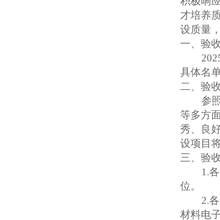
积极响
才培养
设质量
一、验
202
具体名单
二、验
参
等多方
秀、良
设项目
三、验
1
位。
2
材料电子