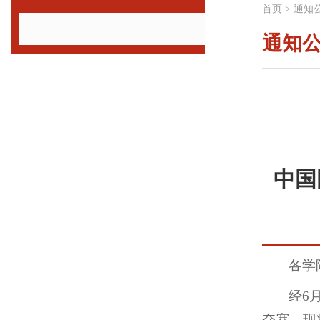
首页
>
通知
通知
中国
各学
经6
夺赛。现