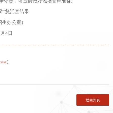
校金争夺赛，请提前做好现场答辩准备。
辩”复活赛结果
室）
日
lsx
】
返回列表