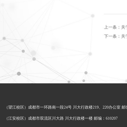
上一条：
关
下一条：
关
（望江校区）成都市一环路南一段24号 川大行政楼219、220办公室 邮编：
（江安校区）成都市双流区川大路 川大行政楼一楼 邮编：610207