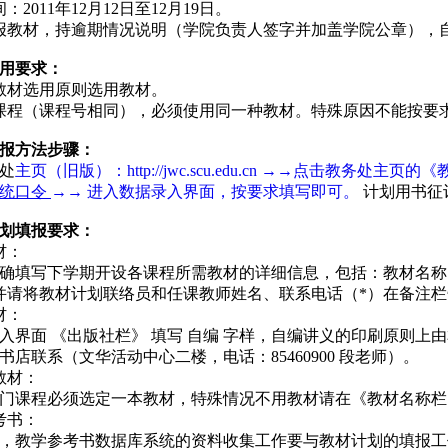
2011年12月12日至12月19日。
报教材，持逾期情况说明（学院负责人签字并加盖学院公章），
用要求：
教材选用原则选用教材。
课程（课程号相同），必须使用同一种教材。特殊原因不能按要
报方法步骤：
处
主页（旧版）：http://jwc.scu.edu.cn →→点击教
统口令
→→ 进入数据录入界面，按要求填写即可。
计划用书征
划填报要求：
材：
确填写下学期开设各课程所需教材的详细信息，包括：教材名称（
并请将教材计划联络员和任课教师姓名、联系电话（*）在备注栏
材：
入界面 《出版社栏》 填写
自编
字样，自编讲义的印刷原则上由
书店联系（文华活动中心二楼，电话：85460900
段老师
）。
教材：
门课程必须选定一本教材，特殊情况不用教材请在《教材名称栏
考书：
，教学参考书数据库系统的资料收集工作要与教材计划的填报工