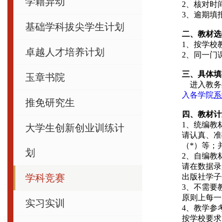
学籍异动
2
、核对时间：
3
、逾期填
基础学科拔尖学生计划
二、教材选
1
、按学校
卓越人才培养计划
2
、同一门
三、具体填
玉章书院
进入
教务
入各学院
系
推免研究生
四、教材计
1
、统编教
大学生创新创业训练计
请认真、准
（*）等；
划
2
、自编教
请在数据录
学科竞赛
出版社学子
3
、不需要
原则上每一
实习实训
4
、教学参
按学校要求