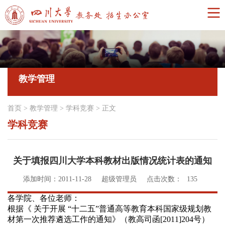
教学管理
首页
>
教学管理
>
学科竞赛
>
正文
学科竞赛
关于填报四川大学本科教材出版情况统计表的通知
添加时间：2011-11-28
超级管理员
点击次数：
135
各学院、各位老师：
根据《
关于开展
“
十二五
”
普通高等教育本科国家级规划教
材第一次推荐遴选工作的通知》（
教高司函
[2011]204
号）