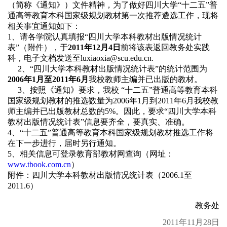
（简称《通知》）文件精神，为了做好四川大学
“
十二五
”
普
通高等教育本科国家级规划教材第一次推荐遴选工作，现将
相关事宜通知如下：
1
、请各学院认真填报“四川大学本科教材出版情况统计
表”（附件），于
2011
年
12
月
4
日
前将该表返回教务处实践
科，电子文档发送至
luxiaoxia@scu.edu.cn.
2
、
“
四川大学本科教材出版情况统计表”的统计范围为
2006
年
1
月至
2011
年
6
月
我校教师主编并已出版的教材。
3
、按照
《通知》要求，我校
“
十二五
”
普通高等教育本科
国家级规划教材的推选数量为
2006
年
1
月到
2011
年
6
月我校教
师主编并已出版教材总数的
5%
。因此，要求“四川大学本科
教材出版情况统计表”信息要齐全，要真实、准确。
4
、“十二五
”
普通高等教育本科国家级规划教材推选工作将
在下一步进行，届时另行通知。
5
、相关信息可登录教育部教材网查询（网址：
www.tbook.com.cn
）
附件：四川大学本科教材出版情况统计表（
2006.1
至
2011.6
）
教务处
2011年11月28日