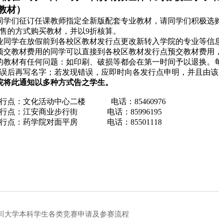
教材）
同学们征订任课教师指定全新版配套专业教材，请同学们积极选
售的方式购买教材，并以
9
折核算。
业同学在放假前到各校区教材发行点更改新转入学院的专业等信
预交教材费用的同学可以直接到各校区教材发行点预交教材费用
的教材有任何问题：如印刷、破损等都会在第一时间予以退换。
误后再写名字；若发现错误，应即时向各发行点申明，并且由该
院将此通知以多种方式告之学生。
行点：文化活动中心二楼
电话：
85460976
行点：江安商业步行街
电话：
85996195
行点：药学院对面平房
电话：
85501118
川大学本科学生各类竞赛申请及参赛流程