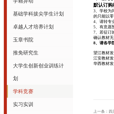
学籍异动
默认订购
3
、学校为
基础学科拔尖学生计划
的只能以零
4
、请转专
卓越人才培养计划
5
、有意愿
7
、若征订
确认教材无
玉章书院
8
、请各学
推免研究生
望江教材发
江安教材发
华西教材发
大学生创新创业训练计
划
学科竞赛
实习实训
上一条：
四