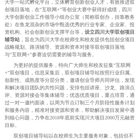
大学一站式孵化平台，立体孵育创新创业人才，有效推进双
创项目落地，在“互联网+”等创业大赛中获得好成绩，四川
大学创新创业工作领导小组办公室（简称双创办，挂靠教务
处）在鱼龙混杂的市场中甄选优秀的行业专家、企业家、投
资机构、社会创新创业支撑平台等，
设立四川大学双创项目
辅导站
，旨在为四川大学在校师生和校友提供包括创业项目
战略规划、路演辅导、资源和资本对接等双创项目落地
与
“互联网+”参赛迫切需要的辅导与服务。
为更好的提供服务，特向广大师生和校友征集
“互联网
+”双创项目，信息采集后，双创项目辅导站按照行业归属、
创新性、成熟度等分层分类，邀请创业导师共同评估，发现
和解决项目团队的共性问题，安排包括讲座、沙龙、路演点
评、资源对接会等集体辅导；优选优质项目，重点培育，通
过一对一邀约面谈，以周为节点订制三个月阶段性服务计划
和服务内容，精准对接资源和资本，帮助解决项目发展中遇
到核心问题，力争在2018年底前实现川大项目2000万元融资
目标。
双创项目辅导站以在校师生为主要服务对象，包括但不