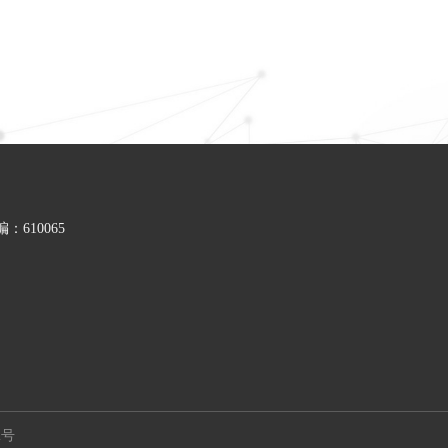
610065
2号