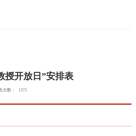
期“教授开放日”安排表
击次数：
1372