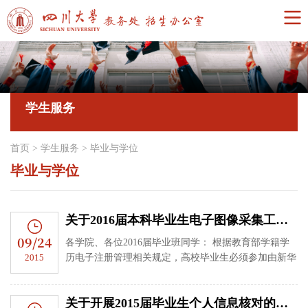
学生服务
首页
>
学生服务
>
毕业与学位
毕业与学位
关于2016届本科毕业生电子图像采集工作的通知
09/24
各学院、各位2016届毕业班同学： 根据教育部学籍学
2015
历电子注册管理相关规定，高校毕业生必须参加由新华
社组织的电子图像采集，为中国高等教育学生信息网
（简称学信网）和中国学...
关于开展2015届毕业生个人信息核对的通知