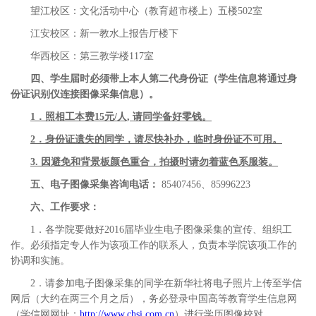
望江校区：文化活动中心（教育超市楼上）五楼502室
江安校区：新一教水上报告厅楼下
华西校区：第三教学楼117室
四、学生届时必须带上本人第二代身份证（学生信息将通过身
份证识别仪连接图像采集信息）。
1
．照相工本费15元/人,
请同学备好零钱。
2
．身份证遗失的同学，请尽快补办，临时身份证不可用。
3.
因避免和背景板颜色重合，拍摄时请勿着蓝色系服装。
五、电子图像采集咨询电话：
85407456、85996223
六、工作要求：
1．各学院要做好2016届毕业生电子图像采集的宣传、组织工
作。必须指定专人作为该项工作的联系人，负责本学院该项工作的
协调和实施。
2．请参加电子图像采集的同学在新华社将电子照片上传至学信
网后（大约在两三个月之后），务必登录中国高等教育学生信息网
（学信网网址：
http://www.chsi.com.cn
）进行学历图像校对。