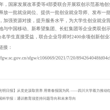
20年，国家发展改革委等4部委联合开展双创示范基地
释放一批就业岗位、提供一批创业就业导师、发布一批
，加强资源对接，提升服务水平，为大学生创业就业
地与中国移动、新希望集团、长虹集团等企业类双创示
0余名学生直接受益，联合企业导师对2400余项创新创业
链接：
//fgw.sc.gov.cn/sfgw/c106069/2021/7/20/894264048fd04
光明日报】从党史汲取营养 用青春报国为民 ——四川大学着力推动
国科学报：通识教育须坚持问题导向和未来导向