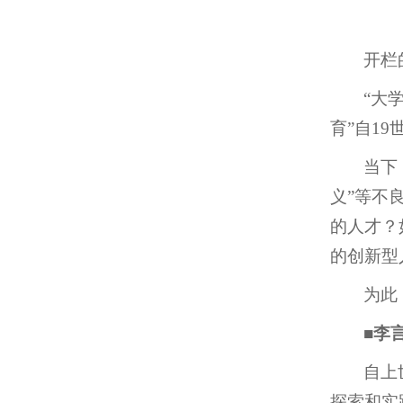
开栏
“大
育”自1
当下
义”等不
的人才？
的创新型
为此
■
李
自上
探索和实