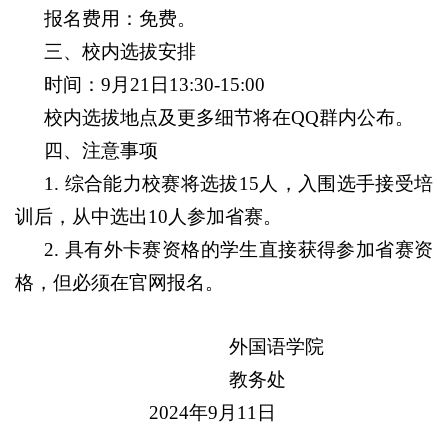
报名费用：免费。
三、校内选拔安排
时间：
9
月
21
日
13:30-15:00
校内选拔地点及更多细节将在
QQ
群内公布。
四、注意事项
1.
综合能力校赛
将选拔
15
人，入围选手接受培
训后，从中选出
10
人参加省赛。
2.
具有外卡赛资格的学生直接获得参加省赛资
格，但必须在官网报名。
外国语学院
教务处
2024
年
9
月
11
日