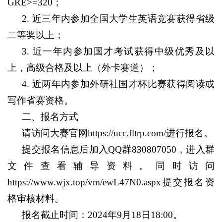
GRE>=320
；
2.
近三年内参加全国大学生英语竞赛获得省级
二等奖以上；
3.
近一年内参加
国才考试获得中级优秀及以
上，高级合格及以上（外卡赛道）；
4.
近两年内参加外研社国才杯比赛获得阅读或
写作省赛资格。
二、报名方式
请访问大赛官网
https://ucc.fltrp.com/
进行报名。
提交报名信息后加入
QQ
群
830807050
，进入群
文件查看辅导资料。同时访问
https://www.wjx.top/vm/ewL47N0.aspx
提
交报名资
格审核材料。
报名截止时间：
2024
年
9
月
18
日
18:00
。