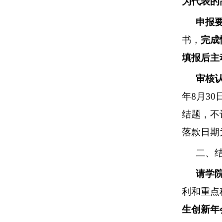
为代表的
申报
书，
完成
填报后主
审核
年
8
月
30
结题，不
落款日期
二、
请学
利和重点
生创新年