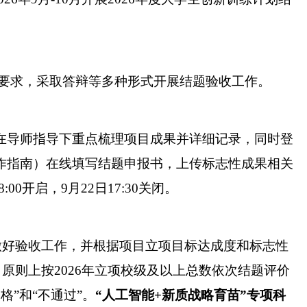
要求，采取答辩等多种形式开展结题验收工作。
在导师指导下重点梳理项目成果并详细记录，同时登
作指南）在线填写结题申报书，上传标志性成果相关
8:00
开启，
9
月
22
日
17:30
关闭。
做好验收工作，并根据项目立项目标达成度和标志性
，原则上按
202
6
年立项校级及以上总数依次结题评价
合格”和“不通过”。
“人工智能
+
新质战略育苗
”专项科