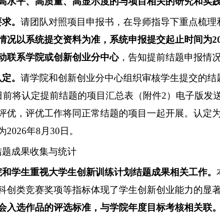
高水平、高质量、高显示度的与项目相关的研究和实
要求。
请团队对照项目申报书，在导师指导下重点梳理
情况以系统提交资料为准，系统申报提交起止时间为
2
动联系学院或创新创业分中心
，告知提前结题申报情
认定。
请学院和创新创业分中心组织审核学生提交的结
日前将认定提前结题的项目汇总表（附件
2
）电子版发
评优，评优工作将同正常结题的项目一起开展。认定
为
202
6
年
8
月
30
日。
结题成果收集与统计
院和学生重视大学生创新训练计划结题成果相关工作。
科创类竞赛奖项等指标体现了学生创新创业能力的显
会入选作品的评选标准，与学院年度目标考核相关联