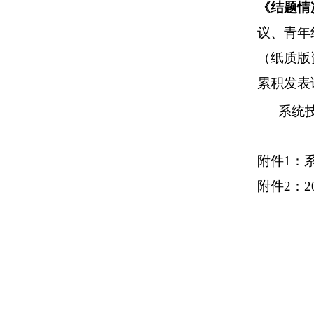
《结题情
议、青年
（纸质版
累积发表
系统
附件
1
：
附件
2
：