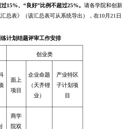
超过
15%
、
“良好”比例不超过
25%
。
请各学院和创新
况汇总表》（该汇总表可从系统导出），在
10
月
21
日
训练计划结题评审工作安排
创业类
科
企业命题
产业特区
面上
项
（天齐锂
子计划项
项目
业）
目
商学
创
院双