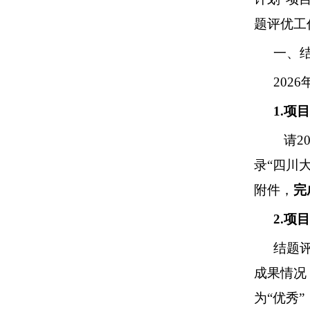
题评优工
一、
202
6
1.
项目
请
2
录
“四川
附件，
完
2.
项目
结题
成果情况
为
“优秀