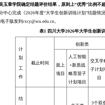
吴玉章学院确定结题评价结果，原则上“优秀”比例不
分中心完成《
202
6
年度
“大学生创新训练计划”结题情
把电子版发到
cxcy@scu.edu.cn
。
表
1
四川大学
202
6
年大学生创新
创新类
计
人工智能
划
交叉学
截止时间
面上
+
新质战
工
子计划
项目
略育苗
子
作
目
计划项目
结
3
个双