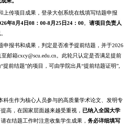
践成果。
和上传项目成果，登录大创系统在线填写结题申报
02
6
年
8
月
4
日
08
：
00-8
月
25
日
24
：
00
。
请项目负责人
况。
题申报书和成果，判定是否准予提前结题，并于
202
6
送至邮箱
cxcy@scu.edu.cn
。此轮只认定是否满足提前
为
“提前结题”的项目，可由学院出具“提前结题证明”
,
本科生作为核心人员参与的高质量学术论文、发明专
著提高，在国家层面越来越受重视，
已纳入全国大学
。
请在结题工作时注意收集学生成果，
务必详细填写