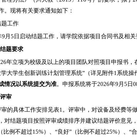
作。现将有关要求通知如下：
结题工作
年
9
月
5
日启动结题工作，请学院依据项目合同书及相关
结题要求
02
6
年立项为校级及以上的项目团队对照项目申报书，
大学大学生创新训练计划管理系统”（详见附件
1
系统操
成情况以系统提交为准
。申报系统将于
202
6
年
9
月
5
日
0
评审
评审的具体工作安排见表
1
。评审中，对设备及经费等
，对结题项目按照评审成绩排序并建议结题评价意见
”（比例不超过
15%
）、
“良好”（比例不超过
25%
）、
“