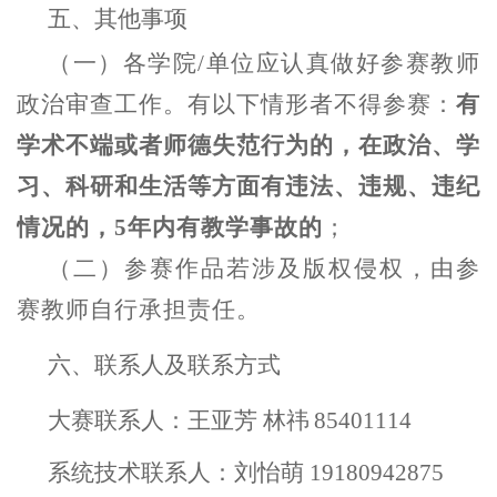
五、
其他事项
（一）
各学院
/单位应认真做好参赛教师
政治审查工作。有以下情形者不得参赛：
有
学术不端或者师德失范行为的，在政治、学
习、科研和生活等方面有违法、违规、违纪
情况的，5年内有教学事故的
；
（二）
参赛作品若涉及版权侵权，由参
赛
教师自行承担责任。
六、
联系人及联系方式
大
赛联系人：
王亚芳
林
祎
85401114
系统技术联系人：
刘怡萌
19180942875