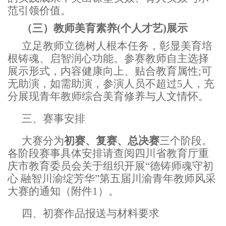
范引领价值。
（三）
教师美育素养
(个人才艺)展示
立足教师立德树人根本任务，彰显美育培
根铸魂、启智润心功能。参赛教师自主选择
展示形式，内容健康向上、贴合教育属性
;可
无助演，如需助演，参演人员不超过5人，充
分展现青年教师综合美育修养与人文情怀。
三、
赛事安排
大赛分为
初赛、复赛、总决赛
三个阶段。
各阶段赛事具体安排请查阅四川省教育厅重
庆市教育委员会关于组织开展
“德铸师魂守初
心 融智川渝绽芳华”第五届川渝青年教师风采
大赛的通知（附件1）。
四、
初赛作品报送与材料要求