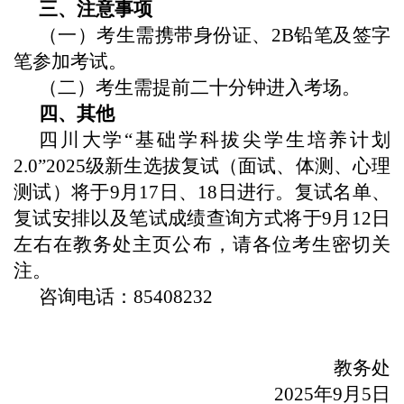
三、
注意事项
（一）考生需携
带身份证、2B铅笔及签字
笔参加考试。
（
二
）考生需提前二十分钟进入考场。
四、其他
四川大学“基础学科拔尖学生培养计划
2.0”202
5
级新生选拔复试（面试、体测、心理
测试）将于9月1
7日
、
18日
进行。复试名单、
复试安排以及笔试成绩查询方式将于9月1
2
日
左右在教务处主页公布，请各位考生密切关
注。
咨询电话：85408232
教务处
202
5
年9月
5
日