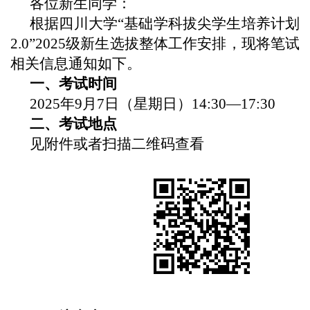
各位新生同学：
根据四川大学“基础学科拔尖学生培养计划
2.0”202
5
级新生选拔整体工作安排，现将笔试
相关信息通知如下。
一、
考试时间
2025年9月
7
日（星期
日
）1
4
:
3
0—
17
:
3
0
二、
考试地点
见附件
或者扫描二维码查看