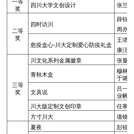
一等
四川大学文创设计
张兰馨
奖
薛钰婉
四时访川
周亦韬
二等
奖
王塨钰
愈疫盒心
-
川大定制爱心防疫礼盒
康汪洋
川文化系列金属徽章
张曼頔
穆林楠
青秋木盒
于璐
三等
吕一诺
奖
文具说
业帆
川大版定制文创印章
任寒冰
方寸川大
谯镜桦
夏夜
彭锐怡