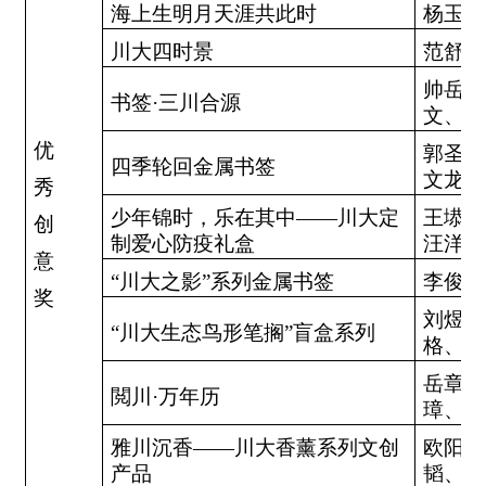
海上生明月天涯共此时
杨玉铧
川大四时景
范舒雯
帅岳、
书签·三川合源
文、张
优
郭圣钊
四季轮回金属书签
文龙
秀
少年锦时，乐在其中——川大定
王塨钰
创
制爱心防疫礼盒
汪洋、
意
“川大之影”系列金属书签
李俊龙
奖
刘煜、
“川大生态鸟形笔搁”盲盒系列
格、丁
岳章、
閲川·万年历
璋、徐
雅川沉香——川大香薰系列文创
欧阳嘉
产品
韬、田