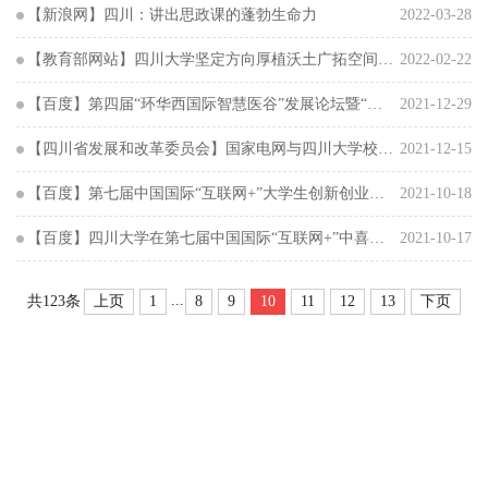
【新浪网】四川：讲出思政课的蓬勃生命力
2022-03-28
【教育部网站】四川大学坚定方向厚植沃土广拓空间 着力加强基础学科人才培养
2022-02-22
【百度】第四届“环华西国际智慧医谷”发展论坛暨“一校四院”科研成果发布会在蓉举办
2021-12-29
【四川省发展和改革委员会】国家电网与四川大学校企融通创新创业活动成功举办
2021-12-15
【百度】第七届中国国际“互联网+”大学生创新创业大赛，四川再创佳绩！
2021-10-18
【百度】四川大学在第七届中国国际“互联网+”中喜获6金，全国第5！
2021-10-17
...
上页
1
8
9
10
11
12
13
下页
共123条