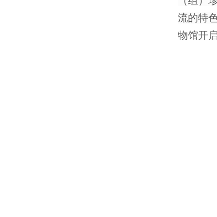
（组）
流的特
物馆开