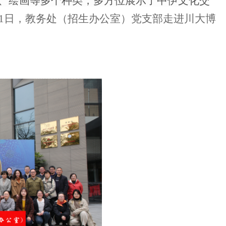
、绘画等多个
种类
，
多方位展示了中伊文化交
1
日，教务处
（
招生办公室
）
党支部走进
川大
博