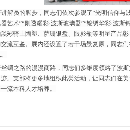
着讲解员的脚步，同志们依次参观了
“光明信仰与波
器艺术”“剔透耀彩·波斯玻璃器”“锦绣华彩·波
釉黑彩骑士陶塑、萨珊银盘、眼影瓶等明星产品彰
的交流互鉴。展内还设置了若干场景复原，同志们
观。
着丝绸之路的漫漫商路，同志们多维度领略了波斯
奇迹。支部将更多地组织此类活动，让同志们在美
好一流本科人才培养。