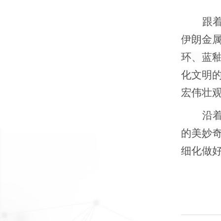
跟
伊朗金属
环、蓝
化文明
宏伟壮
沿
的美妙
细化做