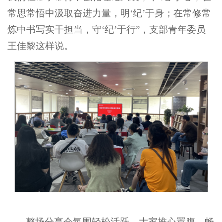
常思常悟中汲取奋进力量，明‘纪’于身；在常修常
炼中书写实干担当，守‘纪’于行”，支部青年委员
王佳黎这样说。
整场分享会氛围轻松活跃，大家推心置腹、畅