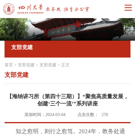
支部党建
首页
>
支部党建
>
支部党建
>
正文
支部党建
【海纳讲习所（第四十三期）】“聚焦高质量发展，
创建‘三个一流’”系列讲座
添加时间：2024-03-04
点击次数：
278
知之愈明，则行之愈笃。2024年，教务处通