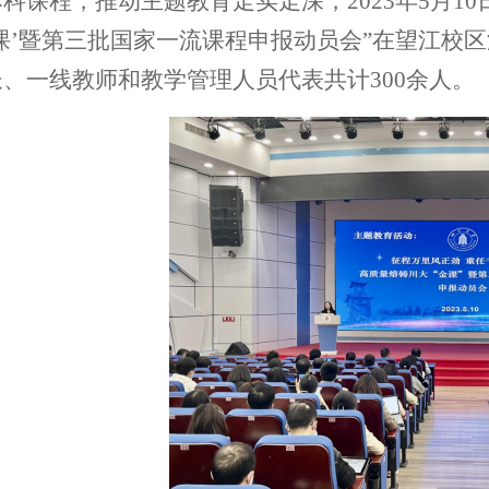
本科
课程，
推动主题教育走实走深，
2023年5月
课’暨第三批国家一流课程申报动员会”在望江校
长、
一线教师和
教学管理人员
代表
共计
300余人。