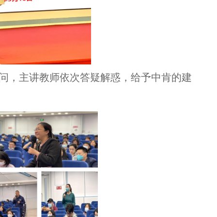
问，
主讲教师
依次答疑解惑，给
予中肯
的建