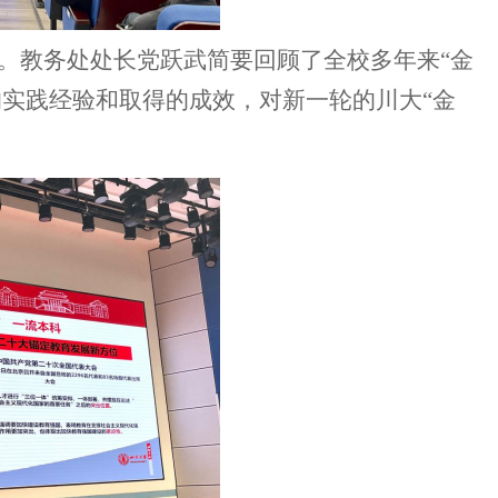
。教务处处长党跃武
简要
回顾了全校多年来
“金
的实践经验
和
取得的成效，对新一轮的川大
“金