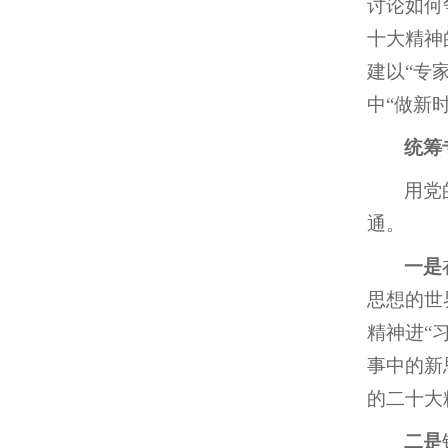
讨论如何
十大精神
建以“专
中“做新
统筹
用党
通。
一是
思想的世
精神进“
事中的新
的二十大
二是