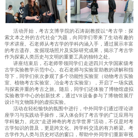
活动开始，考古文博学院的石涛副教授以“考古学：探
索文本之外的古代社会”为题，向同学们带来了生动有趣的
学术讲座。石老师从考古学的学科内涵入手，通过展示丰富
的考古遗存、发掘现场照片及实际研究成果，揭示了考古学
作为探索人类历史与文明的重要工具的独特之处。
讲座结束后，石老师带领同学们走进四川大学国家级考
古学实验教学示范中心。在石老师与实验室助教的讲解和指
导下，同学们依次参观了多个功能性实验室（动物考古实验
室、植物考古实验室、冶金考古实验室），开启了一场实践
与探索并重的考古之旅。随后，同学们还体验了博物馆虚拟
实验教学中心的创新技术，通过VR设备参与了博物馆展厅
设计与文物陈列的虚拟实验。
活动在轻松愉快的氛围中进行，中外同学们通过理论讲
座学习与实践动手操作，深入体会到了考古学的广泛应用与
学科魅力。此次“走进神奇的考古学世界”活动，不仅是对考
古学知识的普及，更是跨文化、跨学科交流的有力桥梁。考
古学作为人类与历史对话的窗口，帮助中外同学们重新审视