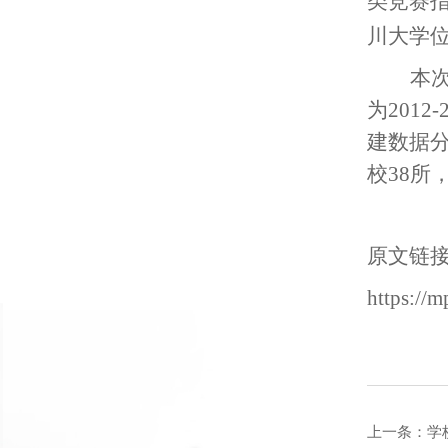
类竞赛
川大学位
本
为201
建数据分
校38所，
原文链
https:/
上一条：
学