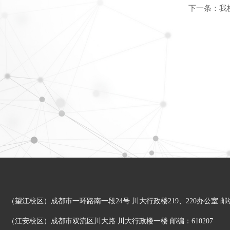
下一条：
我
（望江校区）成都市一环路南一段24号 川大行政楼219、220办公室 邮编：
（江安校区）成都市双流区川大路 川大行政楼一楼 邮编：610207