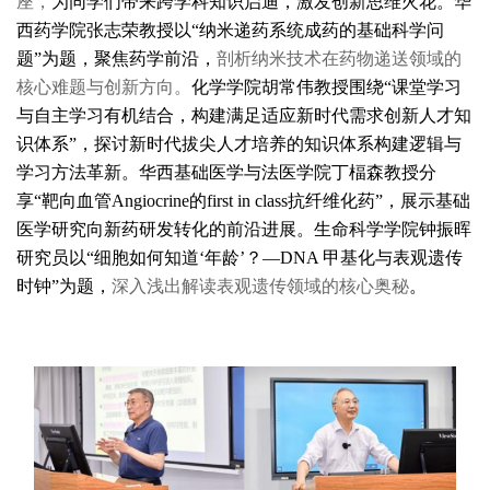
座，
为同学们带来跨学科知识启迪，激发创新思维火花。华
西药学院张志荣教授以“纳米递药系统成药的基础科学问
题”为题，聚焦药学前沿，
剖析纳米技术在药物递送领域的
核心难题与创新方向。
化学学院胡常伟教授围绕“课堂学习
与自主学习有机结合，构建满足适应新时代需求创新人才知
识体系”，探讨新时代拔尖人才培养的知识体系构建逻辑与
学习方法革新。华西基础医学与法医学院丁楅森教授分
享“
靶向血管
Angiocrine
的
first in class抗纤维化
药
”，
展示
基础
医学研究向新药研发转化的前沿进展。生命科学学院钟振晖
研究员
以“细胞如何知道‘年龄’？—DNA 甲基
化与表观遗传
时钟”为题，
深入浅出解读表观遗传领域的核心奥秘
。