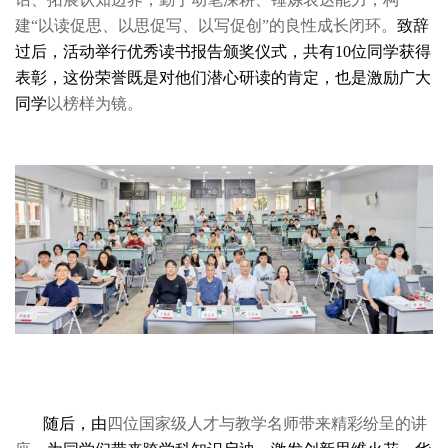
建“以读促思、以思促写、以写促创”的良性成长闭环。
致辞
过后，活动
举行优秀读书报告颁奖仪式
，共有
10位同学获得
表彰，这份荣誉既是对
他们
潜心研读的肯定
，
也是
激励广大
同学
以榜样为镜。
随后
，
由
四位国家级人才与教学名师
带来精彩纷呈的讲