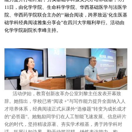
11日，由化学学院、生命科学学院、华西基础医学与法医学
院、华西药学院联合主办的“
‘
融合阅读，跨界致远
’
化生医基
础学科经典阅读雅集分享会”在四川大学顺利举行。活动由
化学学院副院长李峰主持。
活动伊始，教育创新改革办公室刘黎
主任
发表开幕致
辞。她指出，学校已将“阅读 +”与写作能力提升全面纳入人
才培养体系，经典阅读正式从课外“选修题”转变为成长成才
的“必答题”。她勉励同学们在人工智能飞速发展、信息碎片
化的时代，坚持精读原著、夯实学术根基，勇于跨学科对
话、拓展认知边界，勤于动笔深耕、锤炼表达能力，构