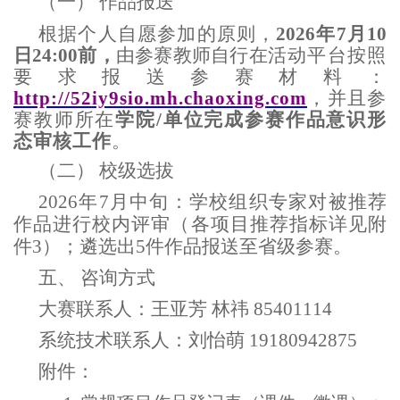
（一）
作品报送
根据个人自愿参加的原则，
2026年7月10
日24:00前，
由参赛教师自行在
活动平台按照
要求报送参赛材料：
http://52iy9sio.mh.chaoxing.com
，并且参
赛教师所在
学院
/单位完成参赛作品意识形
态审核工作
。
（二）
校级选拔
202
6
年
7月中旬：学校组织专家对被推荐
作品进行校内评审（
各项目推荐指标
详见附
件
3
）；遴选出
5件作品报送至省级参赛。
五、
咨询方式
大赛联系人：王亚芳
林
祎
85401114
系统技术联系人：刘怡萌
19180942875
附件：