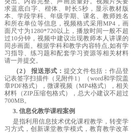
突出、内容完整、声画质量好。视频片头要
求蓝底白字、楷体、时长
5秒，显示教材版
本、学段学科、年级学期、课名、教师姓名
和所在单位等信息，视频格式采用MP4，画
面尺寸为1280*720以上，播放时间一般不超
过10分钟，视频中建议出现教师本人讲课的
同步画面。根据学科和教学内容特点,如有学
习指导、练习题和配套学习资源等相关材料
请一并提交。
（2）
报送形式：
提交文件包括：作品登
记表签字扫描件（见附
件
1）（
word和学院盖
章
PDF格式），微课视频（MP4格式），相关
材料（ZIP压缩包格式），总大小建议不超过
700MB。
3.
信息化教学课程案例
是指利用信息技术优化课程教学，转变学
习方式，创新课堂教学模式，教育教学改革