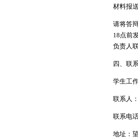
材料报
请将答
18
点前
负责人
四、联
学生工
联系人
联系电
地址
：