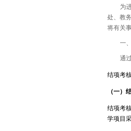
为
处、教
将有关
一
通
结项考
（一）
结项考
学项目