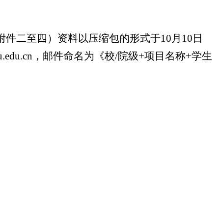
附件二至四）资料以压缩包的形式于
10
月
10
日
.edu.
c
n
，邮件命名为《校
/
院级
+
项目名称
+
学生