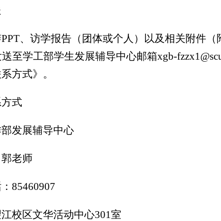
送
辩
PPT
、访学报告（团体或个人）以及相关附件（
发送至学工部学生发展辅导中心邮箱
xgb-fzzx1@scu
联系方式》。
系方式
作部发展辅导中心
：
郭老师
话
：
85460907
望江校区文华活动中心
301
室