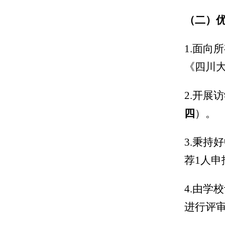
（二）
1.
面向所
《四川大
2.
开展访
四
）。
3.
秉持好
荐
1
人申
4.
由学校
进行评