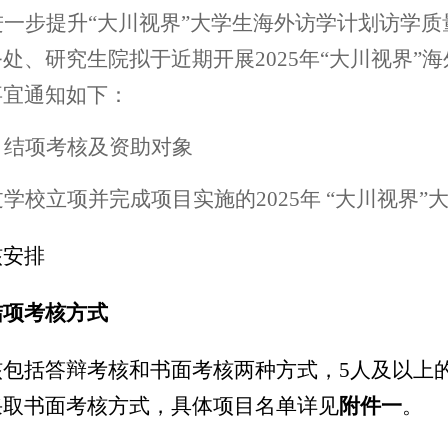
进一步
提升
“
大川视界
”
大学生海外访学计划访学质
务处、研究生院拟于近期
开展
202
5
年
“
大川视界
”
海
事宜通知如下：
、结项考核及资助对象
过学校立项并完成项目实施的
202
5
年
“
大川视界
”
核安排
结项考核方式
核包括答辩考核和书面考核两种方式，
5
人及以上
采取书面考核方式，具体项目名单详见
附件一
。