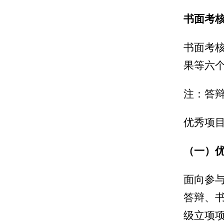
书面考
书面考
果
等六
注：答
优秀项
（一）
面向参
答辩、
级立项