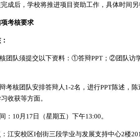
核完成后，学校将推进项目资助工作，具体时间另
结项考核要求
核：
核团队须提交以下资料：①答辩
PPT
；②团队访
辩考核团队安排答辩人
1-2
名，进行
PPT
陈述，陈
学习收获等
方面
。
间：
10
月
17
日（星期五）下午
13:00
。
点：江安校区
I
创街三段学业与发展支持中心
2
楼
20