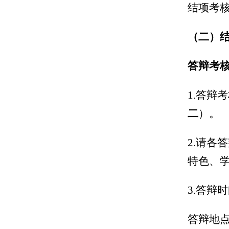
结项考
（二）
答辩考
1.
答辩考
二
）。
2.
请各答
特色、
3.
答辩时
答辩地