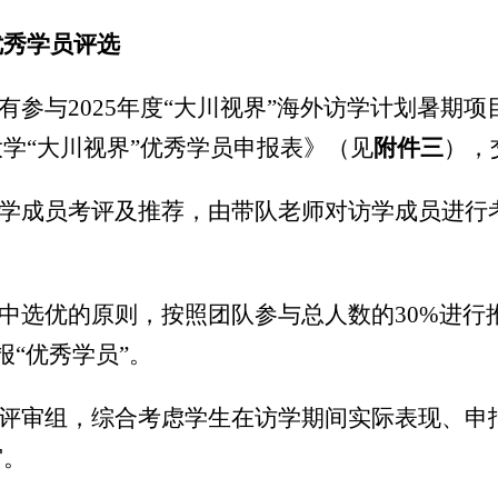
优秀学员评选
有参与
202
5
年度
“
大川视界
”
海外访学计划
暑期项
学“大川视界”优秀学员申报表》（见
附件三
），
学成员考评及推荐，由带队老师对访学成员进行
中选优的原则，按照团队参与总人数的
3
0%
进行
报“优秀学员”。
评审组，综合考虑学生在访学期间实际表现、申
审。