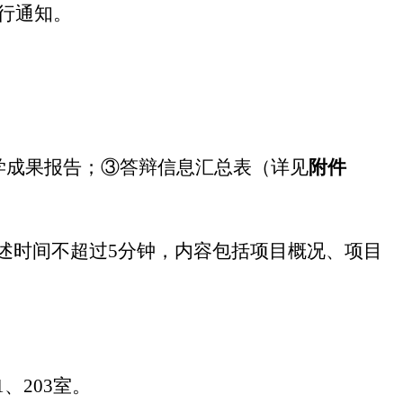
行通知。
学成果报告；③答辩信息汇总表（详见
附件
述
时间
不超过
5
分钟，内容包括项目概况
、
项目
1
、
203
室。