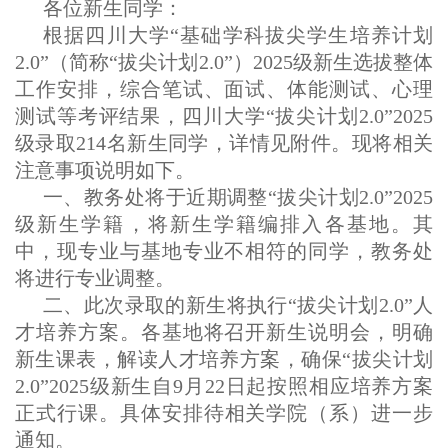
各位新生同学：
根据四川大学“基础学科拔尖学生培养计划
2.0”（简称“拔尖计划2.0”）202
5
级新生选拔整体
工作安排，综合笔试、面试、体能测试、心理
测试等考评结果，四川大学“拔尖计划2.0”202
5
级录取
214
名新生同学，详情见附件。现将相关
注意事项说明如下。
一、教务处将于近期调整“拔尖计划2.0”202
5
级新生学籍，将新生学籍编排入各基地。其
中，现专业与基地专业不相符的同学，教务处
将进行专业
调整。
二、
此次录取的
新生将执行“拔尖计划2.0”人
才培养方案。
各基地将
召开新生
说明
会，
明确
新生课表，解读人才培养方案，确保“拔尖计划
2.0”202
5
级新生自
9
月
22
日起按照相应培养方案
正式
行课。具体安排待
相关
学院
（
系
）
进一步
通知。