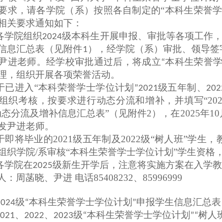
要求，请各学院（系）按
照
各自制定的“本科生荣誉学
相关要求通知如下：
各学院组织
级本科生
开展
申报、审批等各项工作
202
4
信息汇总表（见附件
），经学院（系）审批、领导签
1
尹进老师
。
经学校审批通过后，将成立
荣誉
“本科生
理，组织开展各项荣誉活动。
于已进入“
本科
荣誉学士学位计划
”2021级五年制、2
组织考核，按要求进行动态分流和增补，并填写“2021、
动态分流及增补
信息汇总表”（见附件2），在2025年
发尹进老师。
于即将毕业的2021级五年制及2022级“树人班”学生，
组织学院/系审核“本科生荣誉学士学位计划”学生资格
各学院在
级新生
开学后
，注意将实施方案在入学
202
5
：周菡晓、尹进 电话85408232、85996999
2024级
“本科生荣誉学士学位计划”申报学生信息汇
总
表
2021、2022、2023级
“本科生荣誉学士学位计划”
“树人