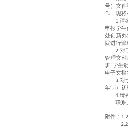
号）文件
作，现将
请
1.
申报学生
处创新办
院进行管
对
2.
管理文件
学生
班”
电子文档
对
3.
年制）初
请
4.
联系人
附件：
1.
2.