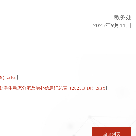
教务处
年
月
日
202
5
9
11
.xlsx
】
”学生动态分流及增补信息汇总表（2025.9.10）.xlsx
】
返回列表