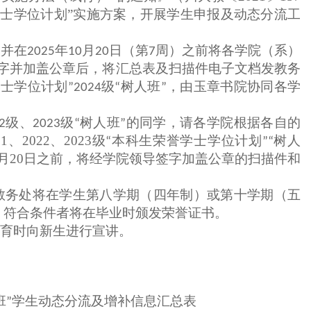
士学位计划”实施方案，
开展学生申报及动态分流工
，
并在
第
周
）
之前将各学院（系）
2025年10月20日（
7
字并加盖公章后，将
汇总表及
扫描件电子文档发教务
学士学位计划
”
2024级“树人班”，由玉章书院协同各学
院根据各自的
022级、2023级“树人班”的同学，请各学
2022、2023级
“本科生荣誉学士学位计划”
“树人
10月20日之前，将经学院领导签字加盖公章的扫描件和
教务处
将
在学生第八学期（四年制）或第十学期（五
，符合条件者将在毕业时颁发荣誉证书。
教育时向新生进行宣讲。
班”
学生
动态分流及增补
信息汇总表