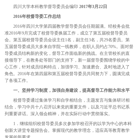
四川大学本科教学督导委员会编印
2017
年3月22日
2016
年校督导委工作总结
2016年四川大学第四届教学督导委员会任期届满。经校务会批
准2016年9月完成了校督导委换届工作，成立了第五届校督导委员
会。第五届校督导委员会设主任1名，副主任3名，共29名委员。第
五届督导委成员大多来自学院一线教师，在职人员约占70%。面对督
导委成员结构新的变化，督导工作面临新的挑战。在主管校长的直
接领导下，在教务处等部门的支持下，新一届督导委围绕学校的中
心工作，针对成员结构特点，加强学习、加速磨合、及时地进入了
角色。2016年在第四届和第五届校督导委员共同努力下，圆满完成
了各项工作。
一、坚持学习制度，加强自身建设，提高督导工作能力和水平
校督导委通过集体学习和自学相结合，主题发言与集体研讨相
结合，学习中共十八召开以来党的重要文件，以及习近平总书记系
列重要讲话。深入领会精神，并在实际行动中贯彻落实。
1．继续组织校督导委员多次参加学校召开的以学为中心的本科
创新大讲堂专题报告会。掌握现代的教学理念，适应高等教育教学
发展的新要求。