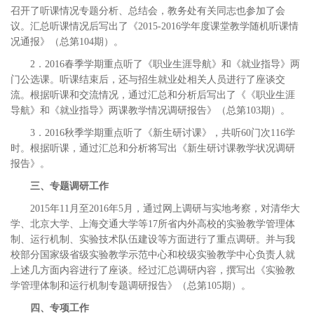
召开了听课情况专题分析、总结会，教务处有关同志也参加了会
议。汇总听课情况后写出了《2015-2016学年度课堂教学随机听课情
况通报》（总第104期）。
2．2016春季学期重点听了《职业生涯导航》和《就业指导》两
门公选课。听课结束后，还与招生就业处相关人员进行了座谈交
流。根据听课和交流情况，通过汇总和分析后写出了《《职业生涯
导航》和《就业指导》两课教学情况调研报告》（总第103期）。
3．2016秋季学期重点听了《新生研讨课》，共听60门次116学
时。根据听课，通过汇总和分析将写出《新生研讨课教学状况调研
报告》。
三、专题调研工作
2015年11月至2016年5月，通过网上调研与实地考察，对清华大
学、北京大学、上海交通大学等17所省内外高校的实验教学管理体
制、运行机制、实验技术队伍建设等方面进行了重点调研。并与我
校部分国家级省级实验教学示范中心和校级实验教学中心负责人就
上述几方面内容进行了座谈。经过汇总调研内容，撰写出《实验教
学管理体制和运行机制专题调研报告》（总第105期）。
四、专项工作