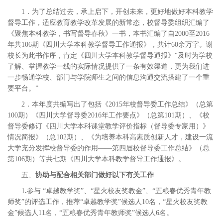
1．为了总结过去，承上启下，开创未来，更好地做好本科教学
督导工作，适应教育教学改革发展的新常态，校督导委组织汇编了
《聚焦本科教学，书写督导春秋》一书，本书汇编了自2000至2016
年共106期《四川大学本科教学督导工作通报》，共计60余万字。谢
校长为此书作序，肯定《四川大学本科教学督导通报》“及时为学校
了解、掌握教学一线的实际情况提供了一条有效渠道，更为我们进
一步畅通学校、部门与学院师生之间的信息沟通交流搭建了一个重
要平台。”
2．本年度共编写出了包括《2015年校督导委工作总结》（总第
100期）《四川大学督导委2016年工作要点》（总第101期）、《校
督导委修订《四川大学本科课堂教学评价指标（督导委专家用）》
情况简报》（总102期）、《为培养本科高素质创新人才，建设一流
大学充分发挥校督导委的作用——第四届校督导委工作总结》（总
第106期）等共七期《四川大学本科教学督导工作通报》。
五、
协助与配合相关部门做好以下有关工作
1
.
参与 “卓越教学奖”、“星火校友奖教金”、“五粮春优秀青年教
师奖”的评选工作，推荐“卓越教学奖”候选人10名，“星火校友奖教
金”候选人11名，“五粮春优秀青年教师奖”候选人6名。