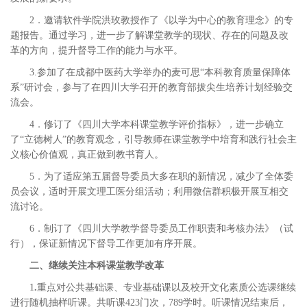
2．邀请软件学院洪玫教授作了《以学为中心的教育理念》的专
题报告。通过学习，进一步了解课堂教学的现状、存在的问题及改
革的方向，提升督导工作的能力与水平。
3.参加了在成都中医药大学举办的麦可思“本科教育质量保障体
系”研讨会，参与了在四川大学召开的教育部拔尖生培养计划经验交
流会。
4．修订了《四川大学本科课堂教学评价指标》，进一步确立
了“立德树人”的教育观念，引导教师在课堂教学中培育和践行社会主
义核心价值观，真正做到教书育人。
5．为了适应第五届督导委员大多在职的新情况，减少了全体委
员会议，适时开展文理工医分组活动；利用微信群积极开展互相交
流讨论。
6．制订了《四川大学教学督导委员工作职责和考核办法》（试
行），保证新情况下督导工作更加有序开展。
二、继续关注本科课堂教学改革
1
.
重点对公共基础课、专业基础课以及校开文化素质公选课继续
进行随机抽样听课。共听课423门次，789学时。听课情况结束后，