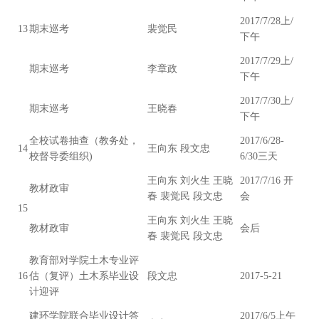
2017/7/28上/
13
期末巡考
裴觉民
下午
2017/7/29上/
期末巡考
李章政
下午
2017/7/30上/
期末巡考
王晓春
下午
全校试卷抽查（教务处，
2017/6/28-
14
王向东 段文忠
校督导委组织)
6/30三天
王向东 刘火生 王晓
2017/7/16 开
教材政审
春 裴觉民 段文忠
会
15
王向东 刘火生 王晓
教材政审
会后
春 裴觉民 段文忠
教育部对学院土木专业评
16
估（复评）土木系毕业设
段文忠
2017-5-21
计迎评
建环学院联合毕业设计答
2017/6/5上午