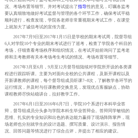
况、考场布置等细节。并对考试提出了
指导
性的意见，叮嘱各监考
要认真细致地做好考试监督与管理的各个环节工作，确保考试平稳
顺利进行，检查发现，学院各老师非常重视期末考试工作，在课堂
上就加大了诚信考试的宣传力度。
2017年7月9日至2017年1月15日是学校的期末考试周，院督导组
6人对学院10个专业的期末考试进行了巡考，检查了学院各个科目的
考场，仔细查看考场秩序和组织情况，在考试开始前询问了监考老
师和主考教师有关本考场考生考试的情况、考场布置等细节。
2017年3月至6月，9月至12月督导组陆续对学院所开设的各类课
程进行跟踪听课。主要为对面向全校的公共课程，及新开课程以及
开新课教师的课程，每个督导组成员听课7~8次，了解教学各环节的
运行情况，并及时与任课教师交换意见，发现优点客服缺点，协助
课程教师尽快站稳讲台，拉好教学工作。
2017年6月1日至2016年6月7日，学院10个系进行本科毕业答
辩，督导组成员分头参与学院本科生毕业答辩会。答辩同学敏锐的
思维、扎实的专业知识和出色的表达能力赢得了现场阵阵掌声，现
场老师也分别就学生的设计选题、撰写质量、设计演示、报告情
况、回答问题等情况进行了综合点评，并提出了相应的建议。