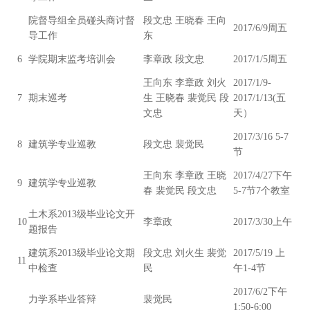
院督导组全员碰头商讨督
段文忠 王晓春 王向
2017/6/9周五
导工作
东
6
学院期末监考培训会
李章政 段文忠
2017/1/5周五
王向东 李章政 刘火
2017/1/9-
7
期末巡考
生 王晓春 裴觉民 段
2017/1/13(五
文忠
天）
2017/3/16 5-7
8
建筑学专业巡教
段文忠 裴觉民
节
王向东 李章政 王晓
2017/4/27下午
9
建筑学专业巡教
春 裴觉民 段文忠
5-7节7个教室
土木系2013级毕业论文开
10
李章政
2017/3/30上午
题报告
建筑系2013级毕业论文期
段文忠 刘火生 裴觉
2017/5/19 上
11
中检查
民
午1-4节
2017/6/2下午
力学系毕业答辩
裴觉民
1:50-6;00