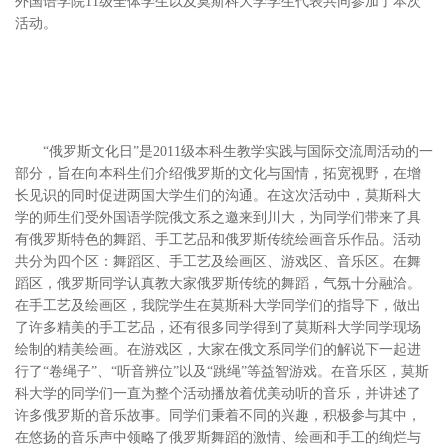
外国语学院11级全体学生以及莫斯科大学学生代表共同参加了本次
活动。
“俄罗斯文化日”是2011级本科生教学实践与国际交流周活动的一
部分，旨在向本科生们介绍俄罗斯的文化与国情，拓宽视野，在增
长见识的同时促进两国大学生们的沟通。在这次活动中，莫斯科大
学的师生们受外国语学院俄文系之邀来到川大，为同学们带来了具
有俄罗斯特色的舞蹈、手工艺品和俄罗斯传统绘画音乐作品。活动
共分为四个区：舞蹈区、手工艺及绘画区、游戏区、音乐区。在舞
蹈区，俄罗斯同学认真教大家俄罗斯传统的舞蹈，气氛十分融洽。
在手工艺及绘画区，我院学生在莫斯科大学同学们的指导下，做出
了许多精美的手工艺品，还有很多同学得到了莫斯科大学同学现场
绘制的精美绘画。在游戏区，大家在俄文系同学们的解说下一起进
行了“卷绳子”、“听音辨位”以及“跳绳”等益智游戏。在音乐区，莫斯
科大学的同学们一直为整个活动播放着优美动听的音乐，并讲述了
许多俄罗斯的音乐故事。同学们秉着不同的兴趣，积极参与其中，
在悠扬的音乐声中领略了俄罗斯舞蹈的激情、绘画和手工的绚烂与