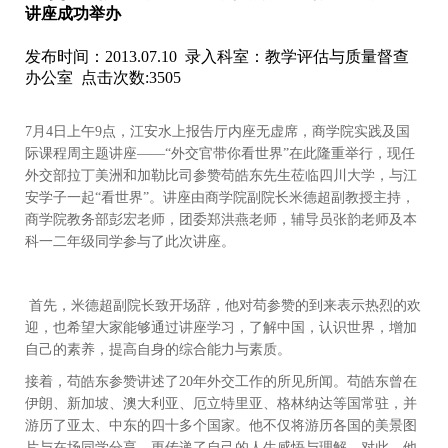
讲座成功举办
发布时间：2013.07.10 录入科室：教学评估与质量督查
办公室 点击次数:3505
7月4日上午9点，江安水上报告厅内座无虚席，商学院实践及国
际课程周主题讲座——“外交官带你看世界”在此隆重举行，现任
外交部拉丁美洲和加勒比司参赞苟皓东先生莅临四川大学，与江
安学子一起“看世界”。讲座由商学院副院长米德超副教授主持，
商学院教务部彭宏老师，团委郑洪燕老师，辅导员张韵老师及本
科一二年级同学参与了此次讲座。
首先，米德超副院长致开场辞，他对苟参赞的到来表示热烈的欢
迎，也希望大家能够通过讲座学习，了解中国，认识世界，增加
自己的素养，提高自身的综合能力与素质。
接着，苟皓东参赞讲述了20年外交工作的所见所闻。苟皓东曾在
伊朗、新加坡、澳大利亚、厄立特里亚、格林纳达等国常驻，并
游历了亚太、中东的四十多个国家。他不仅将游历各国的美景图
片与在场同学分享，更传递了自己的人生感悟与理解。对此，他