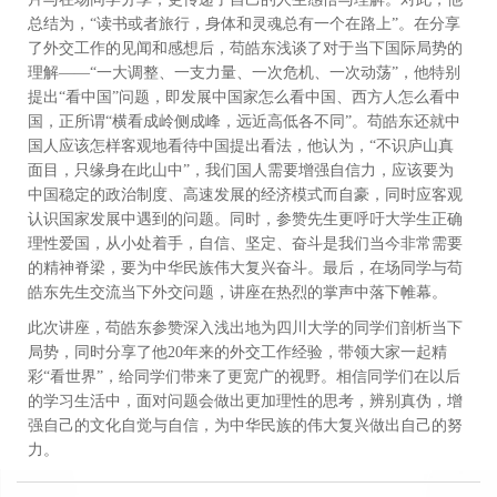
总结为，“读书或者旅行，身体和灵魂总有一个在路上”。在分享
了外交工作的见闻和感想后，苟皓东浅谈了对于当下国际局势的
理解——“一大调整、一支力量、一次危机、一次动荡”，他特别
提出“看中国”问题，即发展中国家怎么看中国、西方人怎么看中
国，正所谓“横看成岭侧成峰，远近高低各不同”。苟皓东还就中
国人应该怎样客观地看待中国提出看法，他认为，“不识庐山真
面目，只缘身在此山中”，我们国人需要增强自信力，应该要为
中国稳定的政治制度、高速发展的经济模式而自豪，同时应客观
认识国家发展中遇到的问题。同时，参赞先生更呼吁大学生正确
理性爱国，从小处着手，自信、坚定、奋斗是我们当今非常需要
的精神脊梁，要为中华民族伟大复兴奋斗。最后，在场同学与苟
皓东先生交流当下外交问题，讲座在热烈的掌声中落下帷幕。
此次讲座，苟皓东参赞深入浅出地为四川大学的同学们剖析当下
局势，同时分享了他20年来的外交工作经验，带领大家一起精
彩“看世界”，给同学们带来了更宽广的视野。相信同学们在以后
的学习生活中，面对问题会做出更加理性的思考，辨别真伪，增
强自己的文化自觉与自信，为中华民族的伟大复兴做出自己的努
力。