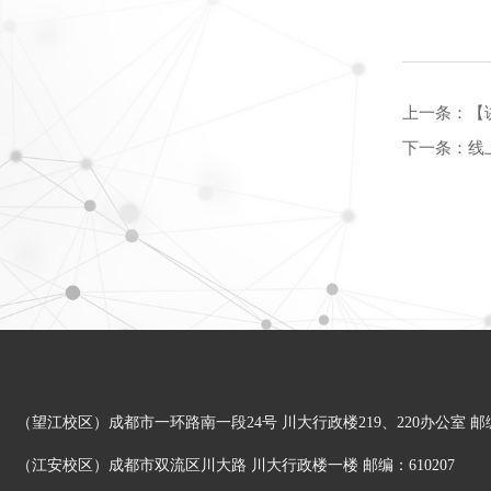
上一条：
【
下一条：
线
（望江校区）成都市一环路南一段24号 川大行政楼219、220办公室 邮编：
（江安校区）成都市双流区川大路 川大行政楼一楼 邮编：610207