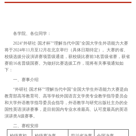
各学院、各位同学：
2024
“外研社·国才杯”“理解当代中国”全国大学生外语能力大赛
将于
2024
年
11
月至
12
月在北京举行（具体日期待定）。大赛的省、
校级选拔分设演讲赛项晋级通道，获校级比赛前
3
名晋级省赛，获省
赛前
16
名晋级国赛。为做好比赛选拔工作，现将有关事项通知如
下：
一、赛事介绍
“外研社·国才杯”“理解当代中国”全国大学生外语能力大赛是由
教育部高等教育司、高等学校外国语言文学类专业教学指导委员会
和大学外语教学指导委员会指导，外语教学与研究出版社主办的全
国性英语演讲赛事，是目前国内专业水准最高、认可度最高的英语
演讲类
A
级赛事。
二、赛程安排
校级赛初
校级赛决赛
四川省决赛
全国决赛