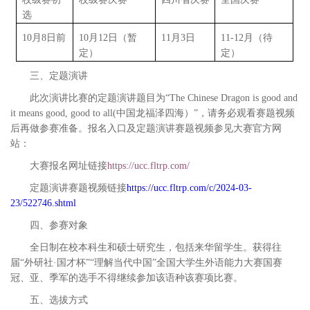
选
10
月
8
日前
10
月
12
日（暂
11
月
3
日
11-12
月（待
定）
定）
三、定题演讲
此次演讲比赛的定题演讲题目为“
The Chinese Dragon is good and
it means good, good to all
(
中国龙福泽四海）”，请务必观看赛题视频
后再做参赛准备。报名入口及定题演讲赛题视频参见大赛官方网
站：
大赛报名网址链接
https://ucc.fltrp.com/
定题演讲赛题视频链接
https://ucc.fltrp.com/c/2024-03-
23/522746.shtml
四、参赛对象
全日制在校本科生和硕士研究生，包括来华留学生。获得往
届“外研社·国才杯”“理解当代中国”全国大学生外语能力大赛国赛
冠、亚、季军的选手不得继续参加该语种该赛项比赛。
五、选拔方式