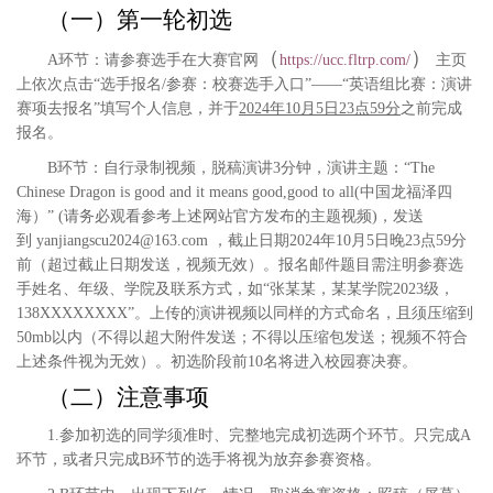
（一）第一轮初选
（
）
A
环节：
请参赛选手在大赛官网
https://ucc.fltrp.com/
主页
上依次点击“选手报名
/
参赛：校赛选手入口”——“英语组比赛：演讲
赛项去报名”填写个人信息，并于
2024
年
10
月
5
日
23
点
59
分
之前完成
报名。
B
环节：
自行录制视频，脱稿演讲
3
分钟，演讲主题：“
The
Chinese Dragon is good and it means good,good to all
(
中国龙福泽四
海）
”
(
请务必观看参考上述网站官方发布的主题视频
)
，发送
到
yanjiangscu2024@163.com
，截止日期
2024
年
10
月
5
日晚
23
点
59
分
前（超过截止日期发送，视频无效）。报名邮件题目需注明参赛选
手姓名、年级、学院及联系方式，如“张某某，某某学院
2023
级，
138XXXXXXXX
”。上传的演讲视频以同样的方式命名，且须压缩到
50mb
以内（不得以超大附件发送；不得以压缩包发送；视频不符合
上述条件视为无效）。
初选阶段前
10
名将进入校园赛决赛。
（二）注意事项
1
.
参加初选的同学须准时、完整地完成初选两个环节。只完成
A
环节，或者只完成
B
环节的选手将视为放弃参赛资格。