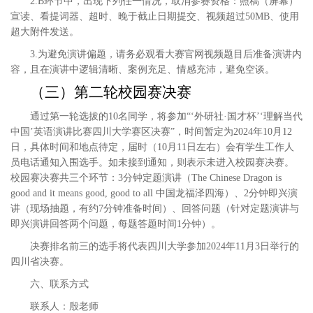
2
.
B
环节中，出现下列任一情况，取消参赛资格：照稿（屏幕）
宣读、看提词器、超时、晚于截止日期提交、视频超过
50MB
、使用
超大附件发送。
3
.
为避免演讲偏题，请务必观看大赛官网视频题目后准备演讲内
容，且在演讲中逻辑清晰、案例充足、情感充沛，避免空谈。
（三）第二轮校园赛决赛
通过第一轮选拔的
10
名同学，将参加“‘外研社·国才杯’‘理解当代
中国’英语演讲比赛四川大学赛区决赛”，时间暂定为
2024
年
10
月
12
日，具体时间和地点待定，届时（
10
月
11
日左右）会有学生工作人
员电话通知入围选手。如未接到通知，则表示未进入校园赛决赛。
校园赛决赛共三个环节：
3
分钟定题演讲（
The Chinese Dragon is
good and it means good, good to all
中国龙福泽四海）、
2
分钟即兴演
讲（现场抽题，有约
7
分钟准备时间）、回答问题（针对定题演讲与
即兴演讲回答两个问题，每题答题时间
1
分钟）。
决赛排名前三的选手将代表四川大学参加
2024
年
11
月
3
日举行的
四川省决赛。
六、联系方式
联系人：殷老师