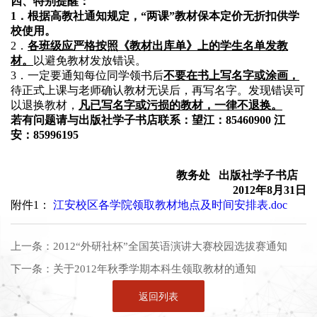
四、特别提醒：
1
．根据高教社通知规定，“两课”教材保本定价无折扣供学
校使用。
2
．
各班级应严格按照《教材出库单》上的学生名单发教
材。
以避免教材发放错误。
3
．一定要通知每位同学领书后
不要在书上写名字或涂画，
待正式上课与老师确认教材无误后，再写名字。发现错误可
以退换教材，
凡已写名字或污损的教材，一律不退换。
若有问题请与出版社学子书店联系：望江：85460900 江
安：85996195
教务处 出版社学子书店
2012
年8月31日
附件1：
江安校区各学院领取教材地点及时间安排表.doc
上一条：
2012“外研社杯”全国英语演讲大赛校园选拔赛通知
下一条：
关于2012年秋季学期本科生领取教材的通知
返回列表