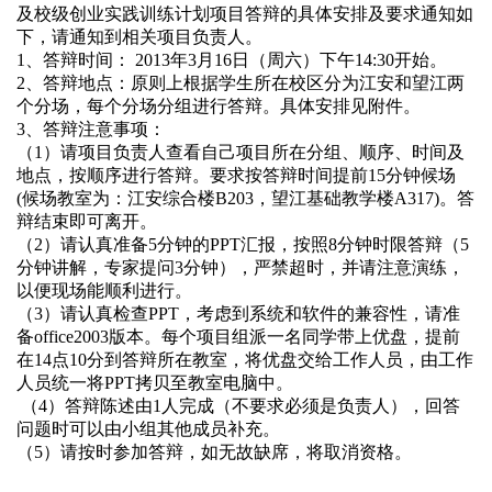
及校级创业实践训练计划项目答辩的具体安排及要求通知如
下，请通知到相关项目负责人。
1
、答辩时间：
2013年3月16日（周六）下午14:30
开始。
2
、答辩地点：
原则上根据学生所在校区分为江安和望江两
个分场，每个分场分组进行答辩。具体安排见附件。
3
、答辩注意事项：
（
1
）请项目负责人查看自己项目所在分组、顺序、时间及
地点，按顺序进行答辩。要求按答辩时间提前
15
分钟候场
(候场教室为：江安综合楼B203，望江基础教学楼A317)。答
辩结束即可离开。
（
2
）请认真准备
5
分钟的
PPT
汇报，按照
8
分钟时限答辩（
5
分钟讲解，专家提问
3
分钟），严禁超时，并请注意演练，
以便现场能顺利进行。
（
3
）请认真检查
PPT
，考虑到系统和软件的兼容性，请准
备
office2003
版本。每个项目组派一名同学带上优盘，提前
在
14
点
10
分到答辩所在教室，将优盘交给工作人员，由工作
人员统一将
PPT
拷贝至教室电脑中。
（4
）答辩陈述由
1
人完成（不要求必须是负责人），回答
问题时可以由小组其他成员补充。
（
5
）请按时参加答辩，如无故缺席，将取消资格。