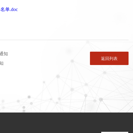
单.doc
通知
返回列表
知