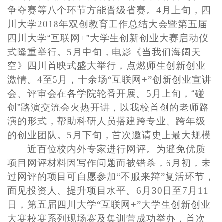
争夺赛等八个环节方能晋级省赛。4月上旬，四
川大学2018年双创教育工作总结大会暨第五届
四川大学
“
互联网+
”
大学生创新创业大赛启动仪
式隆重举行。5月中旬，电影《当我们海阔天
空》四川首映式盛大举行，点燃师生创新创业
激情。4至5月，十余场“互联网+”创新创业宣讲
会、评审会在各学院轮番开展。5月上旬，
“
碰
创
”
路演交流会火热开讲，以我校首创的老师路
演的形式，帮助科研人员搭建跨专业、跨年级
的创业团队。5月下旬，首次邀请史上最大规模
——近百位校内外专家进行网评。为避免优质
项目网评材料因写作问题而被错杀，6月初，未
过网评的项目可自愿参加“不服来辩”复活环节，
面见投资人、提升项目水平。6月30日至7月11
日，第五届四川大学“互联网+”大学生创新创业
大赛校赛系列现场赛及集训营成功举办，首次