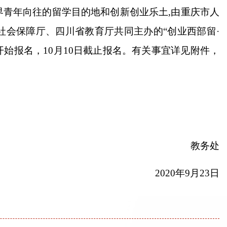
界青年向往的留学目的地和创新创业乐土
,
由重庆市人
社会保障厅、四川省教育厅共同主办的
“创业西部留·
开始报名，
10
月
10
日截止报名。有关事宜详见附件，
教务处
2020
年
9
月
23
日