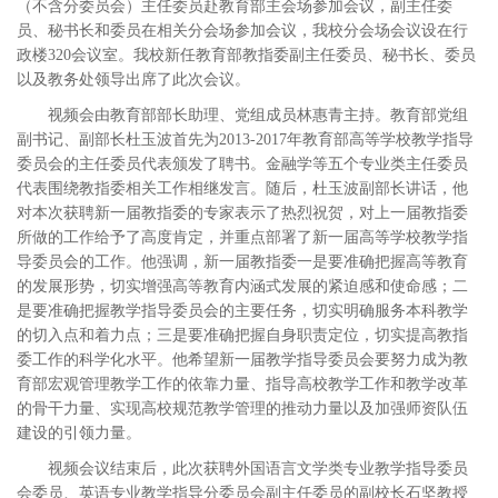
（不含分委员会）主任委员赴教育部主会场参加会议，副主任委
员、秘书长和委员在相关分会场参加会议，我校分会场会议设在行
政楼320会议室。我校新任教育部教指委副主任委员、秘书长、委员
以及教务处领导出席了此次会议。
视频会由教育部部长助理、党组成员林惠青主持。教育部党组
副书记、副部长杜玉波首先为2013-2017年教育部高等学校教学指导
委员会的主任委员代表颁发了聘书。金融学等五个专业类主任委员
代表围绕教指委相关工作相继发言。随后，杜玉波副部长讲话，他
对本次获聘新一届教指委的专家表示了热烈祝贺，对上一届教指委
所做的工作给予了高度肯定，并重点部署了新一届高等学校教学指
导委员会的工作。他强调，新一届教指委一是要准确把握高等教育
的发展形势，切实增强高等教育内涵式发展的紧迫感和使命感；二
是要准确把握教学指导委员会的主要任务，切实明确服务本科教学
的切入点和着力点；三是要准确把握自身职责定位，切实提高教指
委工作的科学化水平。他希望新一届教学指导委员会要努力成为教
育部宏观管理教学工作的依靠力量、指导高校教学工作和教学改革
的骨干力量、实现高校规范教学管理的推动力量以及加强师资队伍
建设的引领力量。
视频会议结束后，此次获聘外国语言文学类专业教学指导委员
会委员、英语专业教学指导分委员会副主任委员的副校长石坚教授