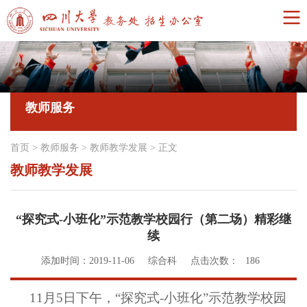
教师服务
首页
>
教师服务
>
教师教学发展
>
正文
教师教学发展
“探究式-小班化”示范教学校园行（第二场）精彩继
续
添加时间：2019-11-06
综合科
点击次数：
186
11
月
5
日下午，
“
探究式
-
小班化
”
示范教学校园