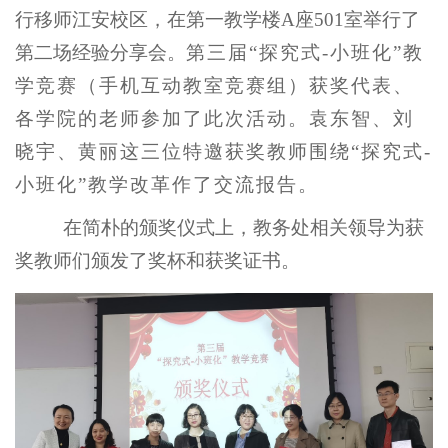
行移师江安校区，在第一教学楼
A
座
501
室举行了
第二场经验分享会。
第三届
“
探究式
-
小班化
”
教
学竞赛（手机互动教室竞赛组）获奖代表、
各学院的老师参加了此次活动。袁东智、刘
晓宇、黄丽这三位特邀获奖教师围绕
“
探究式
-
小班化
”
教学改革作了交流报告。
在简朴的颁奖仪式上，教务处相关领导为获
奖教师们颁发了奖杯和获奖证书。