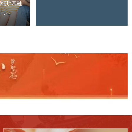
学以“四融
...