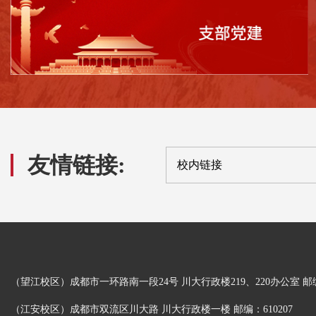
友情链接:
校内链接
（望江校区）成都市一环路南一段24号 川大行政楼219、220办公室 邮编：
（江安校区）成都市双流区川大路 川大行政楼一楼 邮编：610207