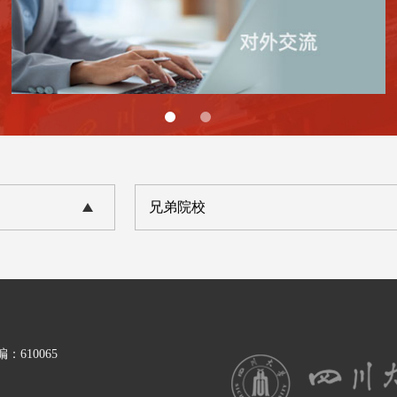
兄弟院校
610065