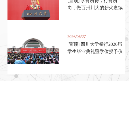
[置顶] 学有所得，行有所
向，做百卅川大的薪火赓续
者 ——校...
2026/06/27
[置顶] 四川大学举行2026届
学生毕业典礼暨学位授予仪
式