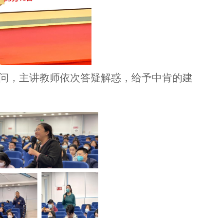
问，
主讲教师
依次答疑解惑，给
予中肯
的建