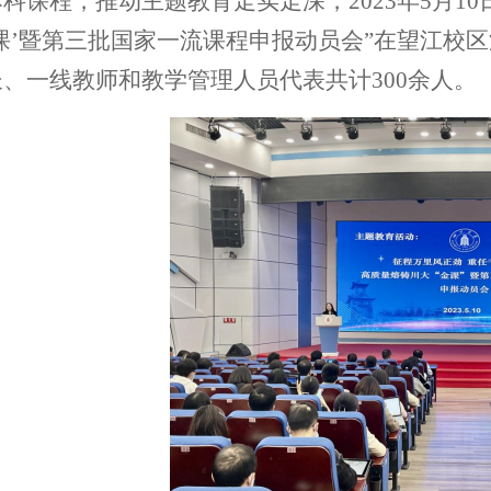
本科
课程，
推动主题教育走实走深，
2023年5月
课’暨第三批国家一流课程申报动员会”在望江校
长、
一线教师和
教学管理人员
代表
共计
300余人。