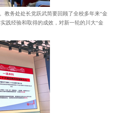
。教务处处长党跃武
简要
回顾了全校多年来
“金
的实践经验
和
取得的成效，对新一轮的川大
“金