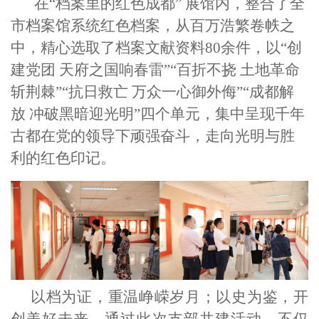
在“档案里的红色成都” 展馆内，整合了全
市档案馆系统红色档案，从百万浩繁卷帙之
中，精心选取了档案文献资料80余件，以“创
建党团 天府之国响春雷”“百折不挠 土地革命
斩荆棘”“抗日救亡 万众一心御外侮”“成都解
放 冲破黑暗迎光明”四个单元，集中呈现千年
古都在党的领导下顽强奋斗，走向光明与胜
利的红色印记。
以档为证，重温峥嵘岁月；以史为鉴，开