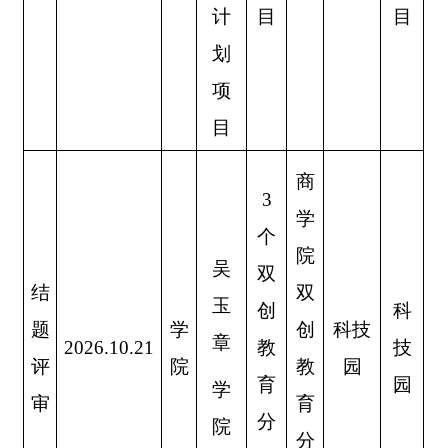
计
目
目
划
项
目
商
3
学
个
院
吴
双
结
双
玉
创
科
题
学
创
科技
章
202
6
.10.
21
教
技
评
院
教
园
育
园
学
审
育
分
院
分