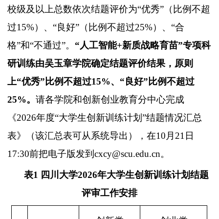
校级及以上总数依次结题评价为
“优秀”（比例不超
过
15%
）、
“良好”（比例不超过
25%
）、
“合
格”和“不通过”。
“人工智能
+
新质战略育苗
”专项科
研训练由吴玉章学院确定结题评价结果，原则
上“优秀”比例不超过
15%
、
“良好”比例不超过
25%
。
请各学院和创新创业教育分中心完成
《
202
6
年度
“大学生创新训练计划”结题情况汇总
表》（该汇总表可从系统导出），在
10
月
21
日
17:30
前把电子版发到
cxcy@scu.edu.cn
。
表
1
四川大学
202
6
年大学生创新训练计划结题
评审工作安排