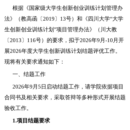
根据《国家级大学生创新创业训练计划管理办
法》（教高函〔
2019
〕
13
号）和《四川大学
“大学
生创新创业训练计划”项目管理办法》（川大教
〔
2013
〕
116
号）的要求，拟于
202
6
年
9
月
-10
月开
展
202
6
年度大学生创新训练计划结题评优工作。
现将有关要求通知如下：
一、结题工作
202
6
年
9
月
5
日启动结题工作，请学院依据项目
合同书及相关要求，采取答辩等多种形式开展结题
验收工作。
1.
项目结题要求