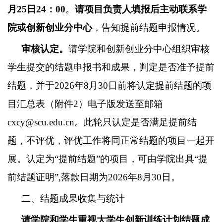
月
25
日
24
：
00
。
请项目负责人填报后主动联系学
院或创新创业分中心
，告知提前结题申报情况。
审核认定。
请学院和创新创业分中心组织审核
学生提交的结题申报书和成果，判定是否准予提前
结题，并于
202
6
年
8
月
30
日前将认定提前结题的项
目汇总表（附件
2
）电子版发送至邮箱
cxcy@scu.edu.cn
。此轮只认定是否满足提前结
题，不评优，评优工作将同正常结题的项目一起开
展。认定为
“提前结题”的项目，可由学院出具“提
前结题证明”
,
落款日期为
202
6
年
8
月
30
日。
二、结题成果收集与统计
请学院和学生重视大学生创新训练计划结题成