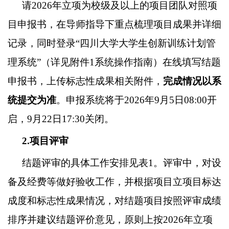
请
202
6
年立项为校级及以上的项目团队对照项
目申报书，在导师指导下重点梳理项目成果并详细
记录，同时登录
“四川大学大学生创新训练计划管
理系统”（详见附件
1
系统操作指南）在线填写结题
申报书，上传标志性成果相关附件，
完成情况以系
统提交为准
。申报系统将于
202
6
年
9
月
5
日
08:00
开
启，
9
月
22
日
17:30
关闭。
2.
项目评审
结题评审的具体工作安排见表
1
。评审中，对设
备及经费等做好验收工作，并根据项目立项目标达
成度和标志性成果情况，对结题项目按照评审成绩
排序并建议结题评价意见，原则上按
202
6
年立项