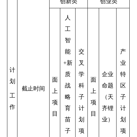
创新类
创业类
人
工
智
能
交
产
+
新
叉
业
计
质
学
企业
特
面
面
划
战
科
命题
区
截止时间
上
上
工
略
子
（天
子
项
项
作
育
计
齐锂
计
目
目
苗
划
业）
划
子
项
项