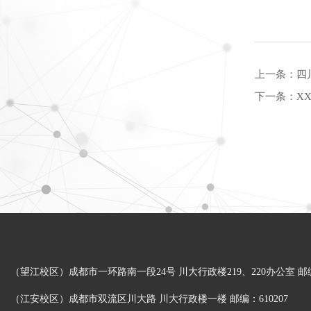
上一条：
四
下一条：
X
（望江校区）成都市一环路南一段24号 川大行政楼219、220办公室 邮编：
（江安校区）成都市双流区川大路 川大行政楼一楼 邮编：610207