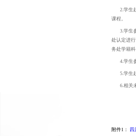
2.学生赴
课程。
3.学生参
处认定进行
务处学籍科
4.学生参
5.学生赴
6.相关
2
附件1：
四