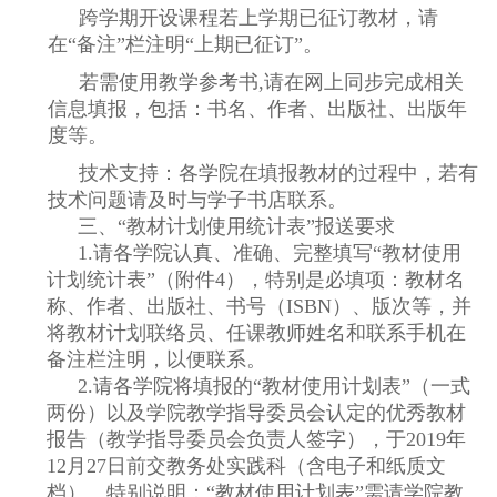
跨学期开设课程若上学期已征订教材，请
在
“
备注
”
栏注明
“
上期已征订
”
。
若需使用教学参考书
,
请在网上同步完成相关
信息填报，包括：书名、作者、出版社、出版年
度等。
技术支持：各学院在填报教材的过程中，若有
技术问题请及时与学子书店联系。
三、
“
教材计划使用统计表
”
报送要求
1.
请各学院认真、准确、完整填写
“
教材使用
计划统计表
”
（附件
4
），特别是必填项：教材名
称、作者、出版社、书号（
ISBN
）、版次等，并
将教材计划联络员、任课教师姓名和联系手机在
备注栏注明，以便联系。
2.
请各学院将填报的
“
教材使用计划表
”
（一式
两份）以及学院教学指导委员会认定的优秀教材
报告（教学指导委员会负责人签字），于
2019
年
12
月
27
日前交教务处实践科（含电子和纸质文
档）。特别说明：
“
教材使用计划表
”
需请学院教