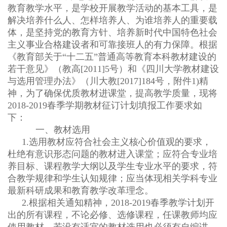
教育教学水平，是学校开展教学活动的基本工具，是
解决培养什么人、怎样培养人、为谁培养人的重要载
体，是坚持党的教育方针、培养新时代中国特色社会
主义事业合格建设者和可靠接班人的有力保障。根据
《教育部关于
“
十二五
”
普通高等教育本科教材建设的
若干意见》（教高
[2011]5
号）和《四川大学教材建设
与选用管理办法》（川大教
[2017]184
号，附件
1)
精
神，为了确保优质教材进课堂，提高教学质量，现将
2018-2019
春季学期教材征订计划填报工作要求如
下：
一、教材选用
1.
选用教材应符合社会主义核心价值观的要求，
杜绝有意识形态问题的教材进入课堂；应符合专业培
养目标、课程教学大纲以及学生专业水平的要求，符
合教学规律和学生认知规律；应当体现相关学科专业
最新科研成果和教育教学改革理念。
2.
根据相关通知精神，
2018-2019
春季教学计划开
出的所有课程，不论必修、选修课程，任课教师均应
使用教材，若没有适宜的教材选用也必须有自编讲