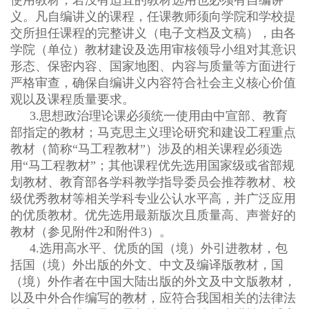
义。凡自编讲义的课程，任课教师须向学院和学校提
交所担任课程的完整讲义（电子文档及文稿），由各
学院（单位）教材建设及选用审核领导小组对其意识
形态、保密内容、国家地图、内容与质量等方面进行
严格审查，确保自编讲义内容符合社会主义核心价值
观以及课程质量要求。
3.
思想政治理论课必须统一使用由中宣部、教育
部指定的教材；马克思主义理论研究和建设工程重点
教材（简称
“
马工程教材
”
）涉及的相关课程必须选
用
“
马工程教材
”
；其他课程优先选用国家级或省部规
划教材、教育部各学科教学指导委员会推荐教材、校
级优秀教材等相关学科专业公认水平高，并广泛应用
的优质教材。优先选用最新版次且质量高、声誉好的
教材（参见附件
2
和附件
3
）。
4.
选用高水平、优质的国（境）外引进教材，包
括国（境）外出版的外文、中文及编译版教材，国
（境）外作者在中国大陆出版的外文及中文版教材，
以及中外合作编写的教材，应符合我国相关的法律法