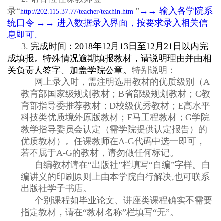
录“
”
→→
输入各学院系
http://202.115.37.77/teacher/teachin.htm
统口令
→→
进入数据录入界面，按要求
录入
相关信
息即可。
3.
完成时间
：
2018
年
12
月
13
日至
12
月
21
日
以
内
完
成填报。特殊情况逾期填报教材，请说明理由并由
相
关负责人签字、加盖学院公章
。
特别说明：
网上录入时，需注明选用教材的优质级别（
A
教育部国家级规划教材；
B
省部级规划教材；
C
教
育部指导委推荐教材；
D
校级优秀教材；
E
高水平
科技类优质境外原版教材；
F
马工程教材；
G
学院
教学指导委员会认定（需学院提供认定报告）的
优质教材）。任课教师在
A-G
代码中选一即可，
若不属于
A-G
的教材，请勿做任何标记。
自编教材请在
“
出版社
”
栏填写
“
自编
”
字样。自
编讲义的印刷原则上由本学院自行解决
,
也可联系
出版社学子书店。
个别课程如毕业论文、讲座类课程确实不需要
指定教材，请在
“
教材名称
”
栏填写
“
无
”
。