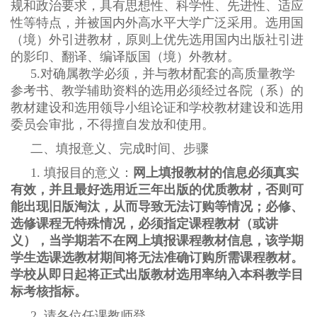
规和政治要求，具有思想性、科学性、先进性、适应
性等特点，并被国内外高水平大学广泛采用。选用国
（境）外引进教材，原则上优先选用国内出版社引进
的影印、翻译、编译版国（境）外教材。
5.
对确属教学必须，并与教材配套的高质量教学
参考书、教学辅助资料的选用必须经过各院（系）的
教材建设和选用领导小组论证和学校教材建设和选用
委员会审批，不得擅自发放和使用。
二、填报意义、完成时间、步骤
1.
填报目的意义：
网上填报教材的信息必须真实
有效，并且最好选用近三年出版的优质教材，否则可
能出现旧版淘汰，从而导致无法订购等情况；必修、
选修课程无特殊情况，必须指定课程教材（或讲
义），当学期若不在网上填报课程教材信息，该学期
学生选课选教材期间将无法准确订购所需课程教材。
学校从即日起将正式出版教材选用率纳入本科教学目
标考核指标。
2.
请各位任课教师登