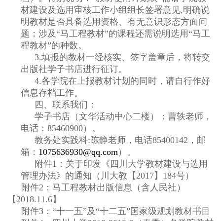
材建设及选用审核工作小组组长签署意见
,
明确说
明教材是否具备选用资格、有无意识形态方面问
题；涉及
“
马工程教材
”
的课程还需说明选用
“
马工
程教材
”
的种数。
3.
填报的教材一经核实、签字盖章后，将转交
出版社学子书店进行征订。
4.
各学院在上报教材计划的同时，请自行作好
信息存档工作。
四、联系我们：
学子书店（文华活动中心二楼）：曹轶老师，
电话：
85460900
）。
教务处实践科
:
陈静老师，电话
85400142
，邮
箱：
1075636930@qq.com
）。
附件
1
：关于印发《四川大学教材建设与选用
管理办法》的通知（川大教【
2017
】
184
号）
附件
2
：马工程教材出版信息（含人民社）
【
2018.11.6
】
附件
3
：“十一五”及“十二五”国家级规划教材书目