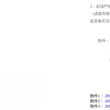
3．必须严
（成都市陕西
息采集栏目
附件：
2．20
3．2
附件1：
2
附件2：
2
附件3：
2