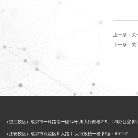
上一条：
关
下一条：
关
（望江校区）成都市一环路南一段24号 川大行政楼219、220办公室 邮编：
（江安校区）成都市双流区川大路 川大行政楼一楼 邮编：610207