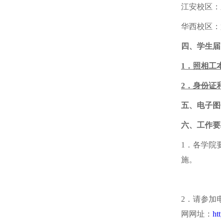
江安校区：
华西校区：
四、学生届
1
．照相工本
2
．身份证
五、电子图
六、工作要
1．各学院
施。
2．请参加
网网址：
ht