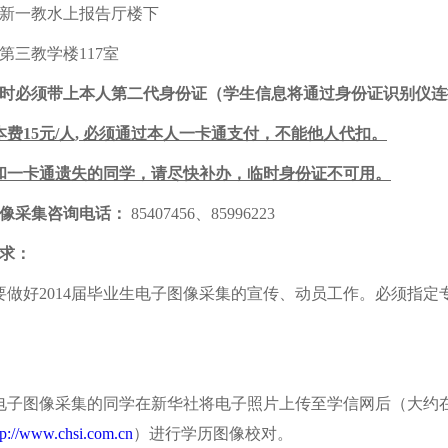
新一教水上报告厅楼下
第三教学楼117室
时必须带上本人第二代身份证（学生信息将通过身份证识别仪连
费15元/人,
必须通过本人一卡通支付，不能他人代扣。
和一卡通遗失的同学，请尽快补办，临时身份证不可用。
像采集咨询电话：
85407456、85996223
求：
要做好2014届毕业生电子图像采集的宣传、动员工作。必须指
电子图像采集的同学在新华社将电子照片上传至学信网后（大约
tp://www.chsi.com.cn
）进行学历图像校对。